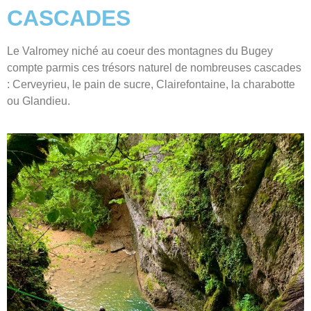
CASCADES
Le Valromey niché au coeur des montagnes du Bugey
compte parmis ces trésors naturel de nombreuses cascades
: Cerveyrieu, le pain de sucre, Clairefontaine, la charabotte
ou Glandieu.